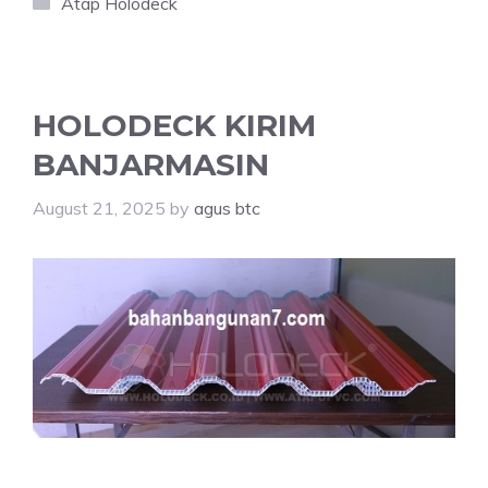
Categories
Atap Holodeck
HOLODECK KIRIM
BANJARMASIN
August 21, 2025
by
agus btc