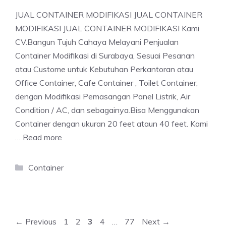
JUAL CONTAINER MODIFIKASI JUAL CONTAINER
MODIFIKASI JUAL CONTAINER MODIFIKASI Kami
CV.Bangun Tujuh Cahaya Melayani Penjualan
Container Modifikasi di Surabaya, Sesuai Pesanan
atau Custome untuk Kebutuhan Perkantoran atau
Office Container, Cafe Container , Toilet Container,
dengan Modifikasi Pemasangan Panel Listrik, Air
Condition / AC, dan sebagainya.Bisa Menggunakan
Container dengan ukuran 20 feet ataun 40 feet. Kami
…
Read more
Categories
Container
Page
Page
Page
Page
Page
←
Previous
1
2
3
4
…
77
Next
→