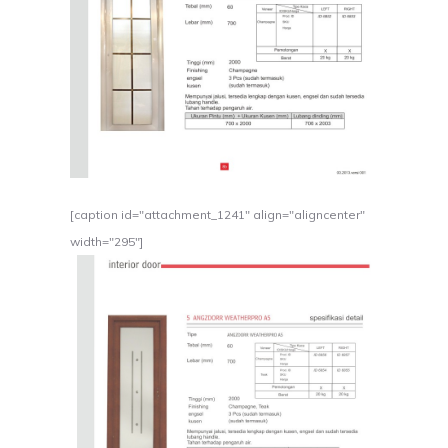
[caption id="attachment_1241" align="aligncenter"
width="295"]