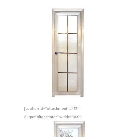
[caption id="attachment_1457"
align="aligncenter" width="300"]