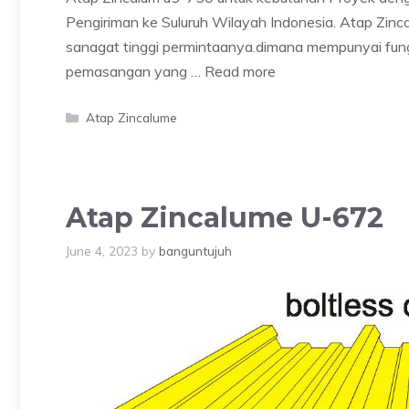
Pengiriman ke Suluruh Wilayah Indonesia. Atap Zin
sanagat tinggi permintaanya.dimana mempunyai fung
pemasangan yang …
Read more
Categories
Atap Zincalume
Atap Zincalume U-672
June 4, 2023
by
banguntujuh