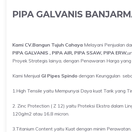
PIPA GALVANIS BANJARM
Kami CV.Bangun Tujuh Cahaya
Melayani Penjualan dan
PIPA GALVANIS , PIPA AIR, PIPA SSAW, PIPA ERW,
u
Proyek Strategis lainya, dengan Penawaran Harga yang
Kami Menjual
GI Pipes Spindo
dengan Keunggulan sebaga
1.High Tensile yaitu Mempunyai Daya kuat Tarik yang Tin
2. Zinc Protection ( Z 12) yaitu Proteksi Ekstra dalam L
120g/m2 atau 16,8 micron.
3.Titanium Content yaitu Kuat dengan minim Perawatan.