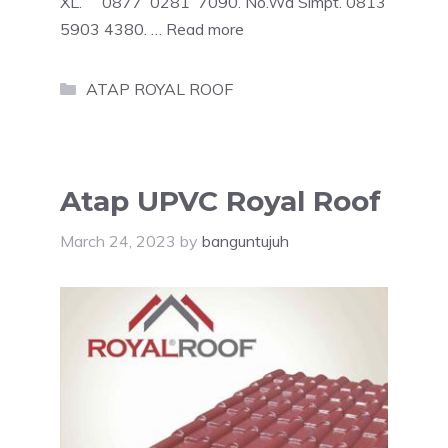
XL. 0877 0281 7090. No.Wa Simpt. 0813
5903 4380. …
Read more
Categories
ATAP ROYAL ROOF
Atap UPVC Royal Roof
March 24, 2023
by
banguntujuh