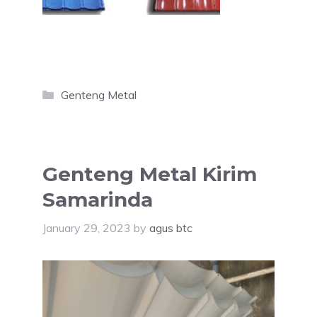
Categories
Genteng Metal
Genteng Metal Kirim
Samarinda
January 29, 2023
by
agus btc